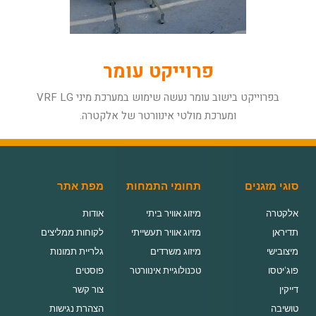
פרוייקט עומר
בפרוייקט בישוב עומר נעשה שימוש במערכת מיני VRF LG
ומערכת מולטי אינוורטר של אלקטרה.
סוגי מזגנים
תחומי התמחות
מפת אתר
אלקטרה
מיזוג אוויר ביתי
אודות
תדיראן
מזיוג אוויר תעשייתי
לקוחות ממליצים
מיצובישי
מיזוג משרדים
גלריית תמונות
פוג'יטסו
טכנולוגיית אינוורטר
פוסטים
דייקין
צור קשר
טושיבה
הצהרת נגישות